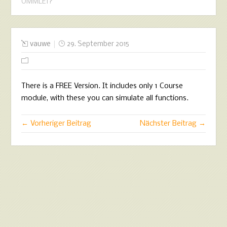
OMMLET?
vauwe
29. September 2015
There is a FREE Version. It includes only 1 Course
module, with these you can simulate all functions.
← Vorheriger Beitrag
Nächster Beitrag →