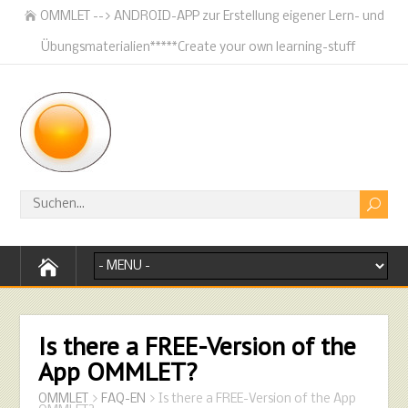
OMMLET --> ANDROID-APP zur Erstellung eigener Lern- und
Übungsmaterialien*****Create your own learning-stuff
Is there a FREE-Version of the
App OMMLET?
OMMLET
>
FAQ-EN
>
Is there a FREE-Version of the App